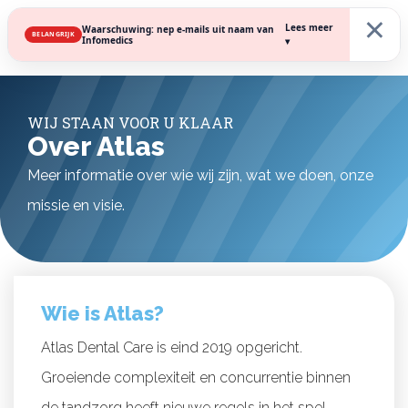
×
Lees meer
Waarschuwing: nep e-mails uit naam van
BELANGRIJK
Infomedics
▾
WIJ STAAN VOOR U KLAAR
Over Atlas
Meer informatie over wie wij zijn, wat we doen, onze
missie en visie.
Wie is Atlas?
Atlas Dental Care is eind 2019 opgericht.
Groeiende complexiteit en concurrentie binnen
de tandzorg heeft nieuwe regels in het spel