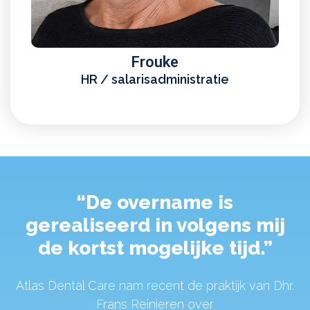
Frouke
HR / salarisadministratie
“De overname is
gerealiseerd in volgens mij
de kortst mogelijke tijd.”
Atlas Dental Care nam recent de praktijk van Dhr.
Frans Reinieren over