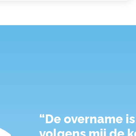
“De overname is 
volgens mij de ko