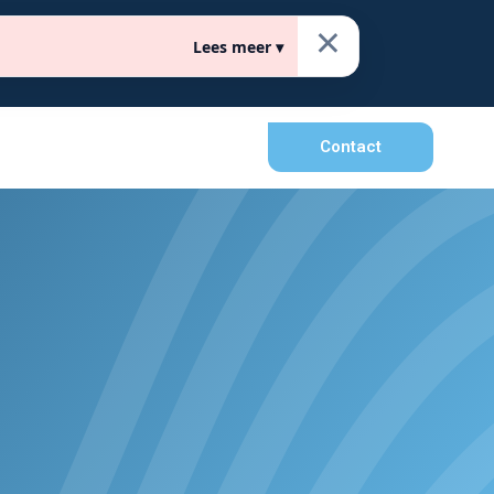
×
Lees meer ▾
raat 12, 5241 JT Rosmalen
Contact