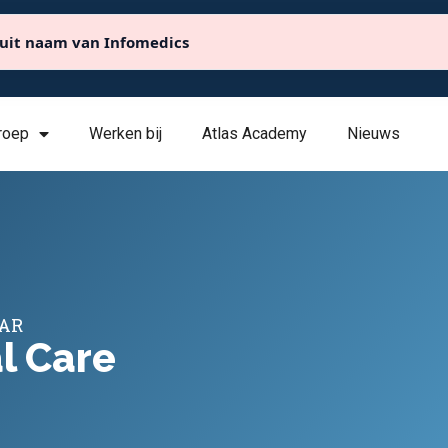
uit naam van Infomedics
info@atlasdentalcare.eu
Jagersbosst
roep
Werken bij
Atlas Academy
Nieuws
AAR
l Care