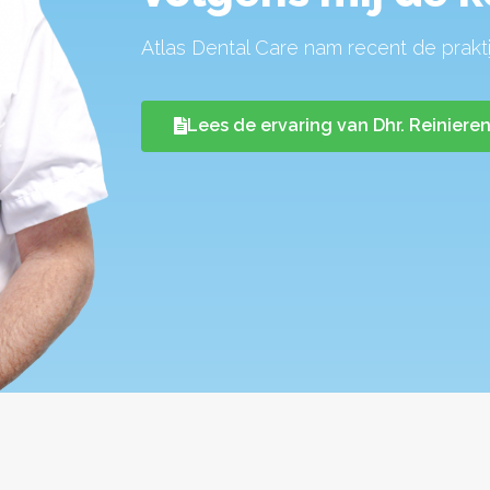
Atlas Dental Care nam recent de prakti
Lees de ervaring van Dhr. Reiniere