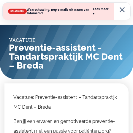
×
Lees meer
Waarschuwing: nep e-mails uit naam van
BELANGRIJK
Infomedics
▾
VACATURE
Preventie-assistent -
Tandartspraktijk MC Dent
– Breda
Vacature: Preventie-assistent – Tandartspraktijk
MC Dent – Breda
Ben jij een e
rvaren en gemotiveerde preventie-
assistent
met een passie voor patiëntenzorg?